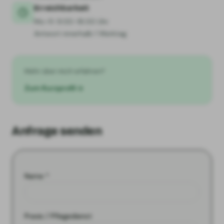
Erreichbarkeit
Mo–Fr 9:00–18:00 Uhr
Antwort innerhalb 1 Werktag
Mehr über mich erfahren?
Zum Kurzprofil
Anfrage senden
Name *
Praxis / Pflegedienst