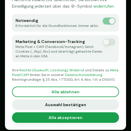
Einwilligung jederzeit über das 🍪-Symbol
widerrufen
.
0157 57901285
Notwendig
MITARBEITERGEWINNUNG
Erforderlich für die Grundfunktionen. Immer aktiv.
Pflegedienst
Hessen
Pflegedienst
Frankfurt
Marketing & Conversion-Tracking
Pflegedienst
Berlin
Meta Pixel + CAPI (Facebook/Instagram). Setzt
Cookies (_fbp/_fbc) und überträgt gehashte Daten
Pflegedienst
München
an Meta in den USA.
Pflegedienst
Hamburg
Ihre
Rechte (Auskunft, Löschung)
,
Widerruf
und Details zu
Meta
Pixel/CAPI
finden Sie in unserer
Datenschutzerklärung
.
RECHTLICHES
Rechtsgrundlage: § 25 Abs. 1 TTDSG, Art. 6 Abs. 1 lit. a DSGVO.
Impressum
Alle ablehnen
Datenschutz
Karriereseiten-Check
Auswahl bestätigen
Alle akzeptieren
🍪
©
2026
SCHELL MEDIA. Alle Rechte vorbehalten.