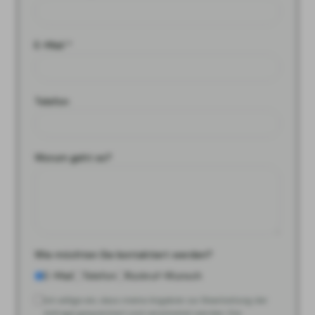
E-Mail *
Telefon
Worum geht es?
Wie möchten Sie kontaktiert werden?
E-Mail
Telefon
Rückruf-Wunsch
Ich willige ein, dass meine Angaben zur Bearbeitung der
Anfrage gespeichert und verarbeitet werden. Die