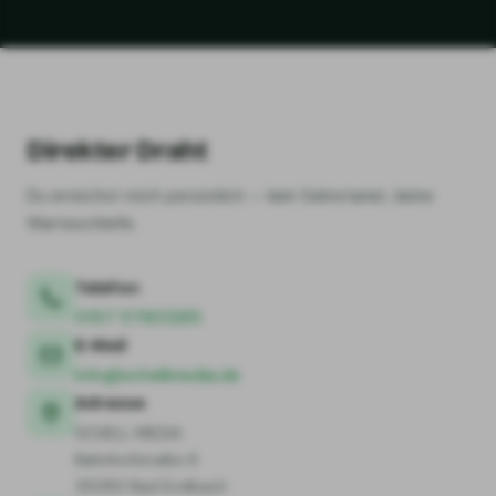
Direkter Draht
Du erreichst mich persönlich — kein Sekretariat, keine
Warteschleife.
Telefon
0157 57901285
E-Mail
info@schellmedia.de
Adresse
SCHELL MEDIA
Bahnhofstraße 8
35080 Bad Endbach