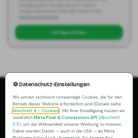
Einwilligung kann ich jederzeit per E-Mail an
info@schellmedia.de widerrufen. Details in der
Datenschutzerklärung
.
Anfrage senden
🍪 Datenschutz-Einstellungen
SCHELL MEDIA
Wir setzen technisch notwendige Cookies, die für den
Betrieb dieser Website erforderlich sind (Details siehe
Webdesign & Konzeptberatung für Mitarbeitergewinnung und
Abschnitt 4 – Cookies
). Mit Ihrer Einwilligung nutzen wir
Karriereseiten.
zusätzlich
Meta Pixel & Conversions API
(Abschnitt
5.5)
, um die Wirksamkeit unserer Werbung zu messen.
KONTAKT
Dabei werden Daten — auch in die USA — an Meta
info@schellmedia.de
Platforms Ireland Ltd. übermittelt. Sie können Ihre