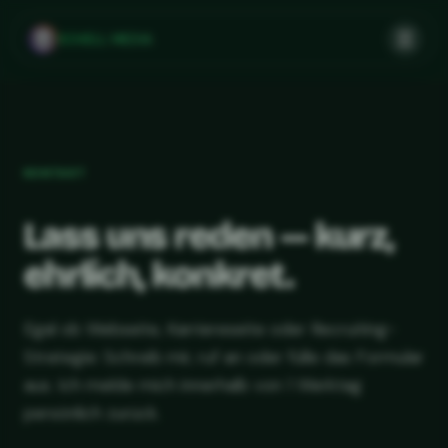
SCHELL MEDIA
KONTAKT
Lass uns reden — kurz,
ehrlich, konkret.
Egal ob Webseite, Karriereseite oder Recruiting-
Strategie: Schreib mir, ruf an oder fülle das Formular
aus. Ich melde mich innerhalb von 1 Werktag
persönlich zurück.