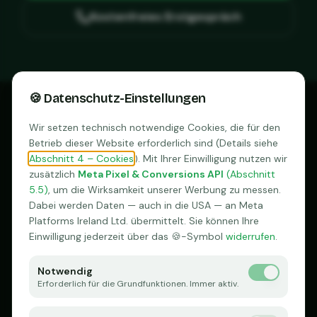
Kostenfreies Erstgespräch
🍪 Datenschutz-Einstellungen
SCHELL MEDIA
Wir setzen technisch notwendige Cookies, die für den
Betrieb dieser Website erforderlich sind (Details siehe
Webdesign & Konzeptberatung für Mitarbeitergewinnung und
Abschnitt 4 – Cookies
). Mit Ihrer Einwilligung nutzen wir
Karriereseiten.
zusätzlich
Meta Pixel & Conversions API
(Abschnitt
5.5)
, um die Wirksamkeit unserer Werbung zu messen.
KONTAKT
Dabei werden Daten — auch in die USA — an Meta
info@schellmedia.de
Platforms Ireland Ltd. übermittelt. Sie können Ihre
Einwilligung jederzeit über das 🍪-Symbol
widerrufen
.
0157 57901285
Notwendig
MITARBEITERGEWINNUNG
Erforderlich für die Grundfunktionen. Immer aktiv.
Pflegedienst
Hessen
Pflegedienst
Frankfurt