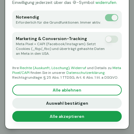
Oops! Page not found
Einwilligung jederzeit über das 🍪-Symbol
widerrufen
.
Return to Home
Notwendig
Erforderlich für die Grundfunktionen. Immer aktiv.
Marketing & Conversion-Tracking
Meta Pixel + CAPI (Facebook/Instagram). Setzt
Cookies (_fbp/_fbc) und überträgt gehashte Daten
an Meta in den USA.
Ihre
Rechte (Auskunft, Löschung)
,
Widerruf
und Details zu
Meta
Pixel/CAPI
finden Sie in unserer
Datenschutzerklärung
.
Rechtsgrundlage: § 25 Abs. 1 TTDSG, Art. 6 Abs. 1 lit. a DSGVO.
Alle ablehnen
Auswahl bestätigen
Alle akzeptieren
🍪