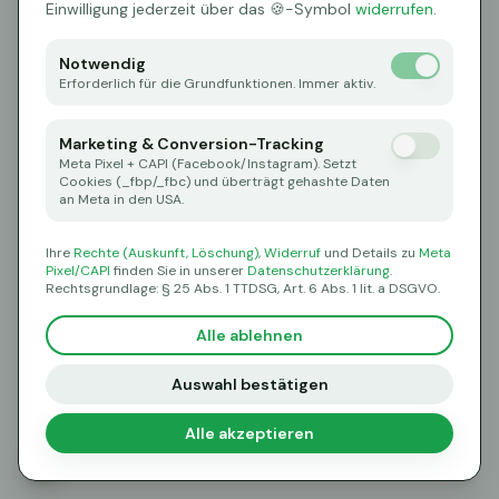
Oops! Page not found
Einwilligung jederzeit über das 🍪-Symbol
widerrufen
.
Return to Home
Notwendig
Erforderlich für die Grundfunktionen. Immer aktiv.
Marketing & Conversion-Tracking
Meta Pixel + CAPI (Facebook/Instagram). Setzt
Cookies (_fbp/_fbc) und überträgt gehashte Daten
an Meta in den USA.
Ihre
Rechte (Auskunft, Löschung)
,
Widerruf
und Details zu
Meta
Pixel/CAPI
finden Sie in unserer
Datenschutzerklärung
.
Rechtsgrundlage: § 25 Abs. 1 TTDSG, Art. 6 Abs. 1 lit. a DSGVO.
Alle ablehnen
Auswahl bestätigen
Alle akzeptieren
🍪