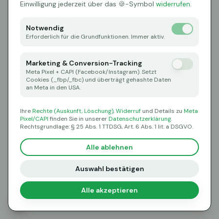
Oops! Page not found
Einwilligung jederzeit über das 🍪-Symbol
widerrufen
.
Return to Home
Notwendig
Erforderlich für die Grundfunktionen. Immer aktiv.
Marketing & Conversion-Tracking
Meta Pixel + CAPI (Facebook/Instagram). Setzt
Cookies (_fbp/_fbc) und überträgt gehashte Daten
an Meta in den USA.
Ihre
Rechte (Auskunft, Löschung)
,
Widerruf
und Details zu
Meta
Pixel/CAPI
finden Sie in unserer
Datenschutzerklärung
.
Rechtsgrundlage: § 25 Abs. 1 TTDSG, Art. 6 Abs. 1 lit. a DSGVO.
Alle ablehnen
Auswahl bestätigen
Alle akzeptieren
🍪