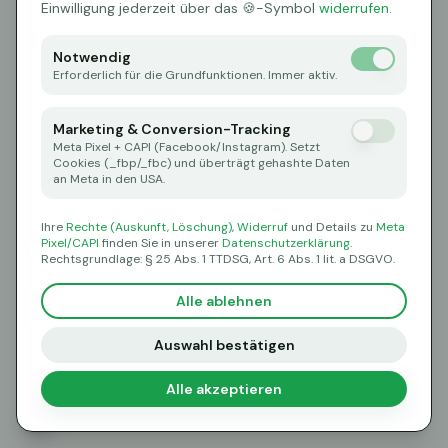
Oops! Page not found
Einwilligung jederzeit über das 🍪-Symbol
widerrufen
.
Return to Home
Notwendig
Erforderlich für die Grundfunktionen. Immer aktiv.
Marketing & Conversion-Tracking
Meta Pixel + CAPI (Facebook/Instagram). Setzt
Cookies (_fbp/_fbc) und überträgt gehashte Daten
an Meta in den USA.
Ihre
Rechte (Auskunft, Löschung)
,
Widerruf
und Details zu
Meta
Pixel/CAPI
finden Sie in unserer
Datenschutzerklärung
.
Rechtsgrundlage: § 25 Abs. 1 TTDSG, Art. 6 Abs. 1 lit. a DSGVO.
Alle ablehnen
Auswahl bestätigen
Alle akzeptieren
🍪