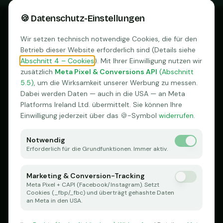
🍪 Datenschutz-Einstellungen
SCHELL MEDIA
Wir setzen technisch notwendige Cookies, die für den
Betrieb dieser Website erforderlich sind (Details siehe
Webdesign & Konzeptberatung für Mitarbeitergewinnung und
Abschnitt 4 – Cookies
). Mit Ihrer Einwilligung nutzen wir
Karriereseiten.
zusätzlich
Meta Pixel & Conversions API
(Abschnitt
5.5)
, um die Wirksamkeit unserer Werbung zu messen.
KONTAKT
Dabei werden Daten — auch in die USA — an Meta
Platforms Ireland Ltd. übermittelt. Sie können Ihre
info@schellmedia.de
Einwilligung jederzeit über das 🍪-Symbol
widerrufen
.
0157 57901285
Notwendig
MITARBEITERGEWINNUNG
Erforderlich für die Grundfunktionen. Immer aktiv.
Pflegedienst
Hessen
Pflegedienst
Frankfurt
Marketing & Conversion-Tracking
Pflegedienst
Berlin
Meta Pixel + CAPI (Facebook/Instagram). Setzt
Cookies (_fbp/_fbc) und überträgt gehashte Daten
Pflegedienst
München
an Meta in den USA.
Pflegedienst
Hamburg