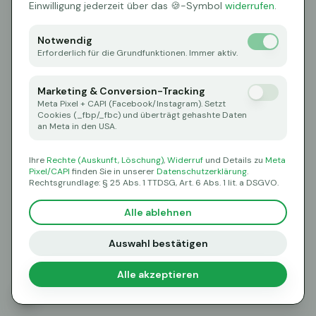
Oops! Page not found
Einwilligung jederzeit über das 🍪-Symbol
widerrufen
.
Return to Home
Notwendig
Erforderlich für die Grundfunktionen. Immer aktiv.
Marketing & Conversion-Tracking
Meta Pixel + CAPI (Facebook/Instagram). Setzt
Cookies (_fbp/_fbc) und überträgt gehashte Daten
an Meta in den USA.
Ihre
Rechte (Auskunft, Löschung)
,
Widerruf
und Details zu
Meta
Pixel/CAPI
finden Sie in unserer
Datenschutzerklärung
.
Rechtsgrundlage: § 25 Abs. 1 TTDSG, Art. 6 Abs. 1 lit. a DSGVO.
Alle ablehnen
Auswahl bestätigen
Alle akzeptieren
🍪