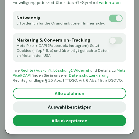
Oops! Page not found
Einwilligung jederzeit über das 🍪-Symbol
widerrufen
.
Return to Home
Notwendig
Erforderlich für die Grundfunktionen. Immer aktiv.
Marketing & Conversion-Tracking
Meta Pixel + CAPI (Facebook/Instagram). Setzt
Cookies (_fbp/_fbc) und überträgt gehashte Daten
an Meta in den USA.
Ihre
Rechte (Auskunft, Löschung)
,
Widerruf
und Details zu
Meta
Pixel/CAPI
finden Sie in unserer
Datenschutzerklärung
.
Rechtsgrundlage: § 25 Abs. 1 TTDSG, Art. 6 Abs. 1 lit. a DSGVO.
Alle ablehnen
Auswahl bestätigen
Alle akzeptieren
🍪